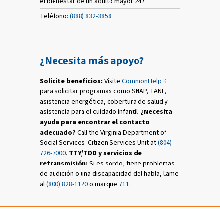
el bienestar de un adulto mayor 247
Teléfono:
(888) 832-3858
¿Necesita más apoyo?
Solicite beneficios:
Visite
CommonHelp
para solicitar programas como SNAP, TANF,
asistencia energética, cobertura de salud y
asistencia para el cuidado infantil.
¿Necesita
ayuda para encontrar el contacto
adecuado?
Call the Virginia Department of
Social Services Citizen Services Unit at
(804)
726-7000
.
TTY/TDD y servicios de
retransmisión:
Si es sordo, tiene problemas
de audición o una discapacidad del habla, llame
al
(800) 828-1120
o marque
711
.