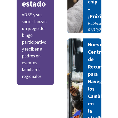
estado
chip
–
VDSS y sus
¡Próximamen
socios lanzan
Publicado
un juego de
07/10/2026
bingo
participativo
Nuevo
y reciben a
Centro
padres en
de
eventos
Recursos
familiares
para
regionales.
Navegar
los
Cambios
en
la