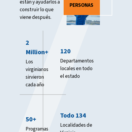
están y ayudarlos a
PERSONAS
construir lo que
viene después.
2
120
Million+
Departamentos
Los
locales en todo
virginianos
el estado
sirvieron
cada año
Todo 134
50+
Localidades de
Programas