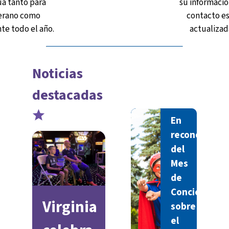
a tanto para
su informaci
erano como
contacto e
te todo el año.
actualizad
Noticias
destacadas
En
reconocimie
del
Mes
de
Concientizac
Virginia
sobre
el