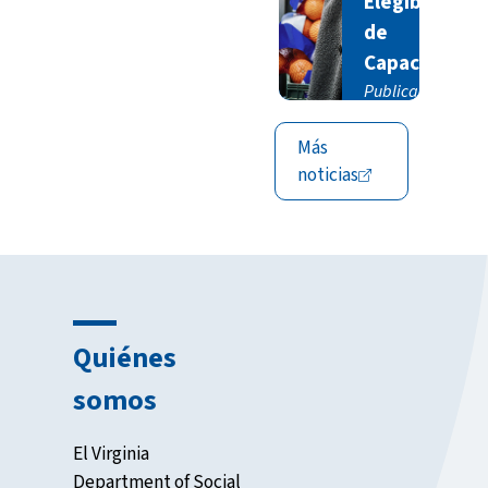
Elegibilidad
de
Capacidades
Publicado
05/01/2026
Más
noticias
Quiénes
somos
El Virginia
Department of Social