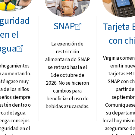
guridad
SNAP
Tarjeta
en el
con ch
La exención de
agua
restricción
Virginia comen
alimentaria de SNAP
 ahogamientos
emitir nue
se retrasó hasta el
n aumentando.
tarjetas EB
1de octubre de
téngase muy
SNAP con ch
2026. No se hicieron
a de los niños
partir de
cambios para
eños siempre
septiembr
beneficiar el uso de
estén dentro o
Comuníquese
bebidas azucaradas.
rca del agua.
su departam
enga consejos
local hoy mism
eguridad en el
asegurarse d