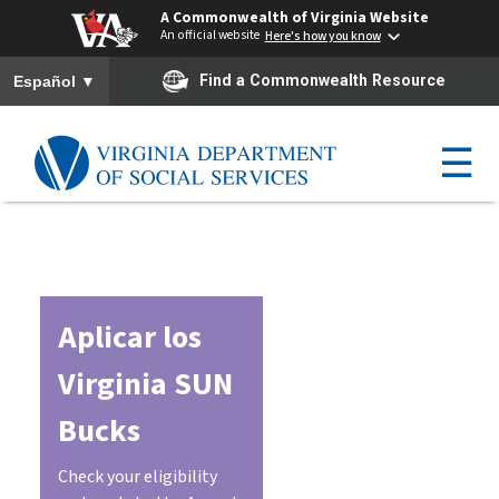
A Commonwealth of Virginia Website
An official website
Here's how you know
To ensure accurate screen reader translation, please ensure you h
▼
Find a Commonwealth Resource
Español
☰
Aplicar los
Virginia SUN
Bucks
Check your eligibility